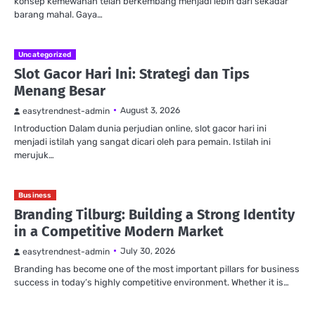
konsep kemewahan telah berkembang menjadi lebih dari sekadar
barang mahal. Gaya…
Uncategorized
Slot Gacor Hari Ini: Strategi dan Tips
Menang Besar
August 3, 2026
easytrendnest-admin
Introduction Dalam dunia perjudian online, slot gacor hari ini
menjadi istilah yang sangat dicari oleh para pemain. Istilah ini
merujuk…
Business
Branding Tilburg: Building a Strong Identity
in a Competitive Modern Market
July 30, 2026
easytrendnest-admin
Branding has become one of the most important pillars for business
success in today’s highly competitive environment. Whether it is…