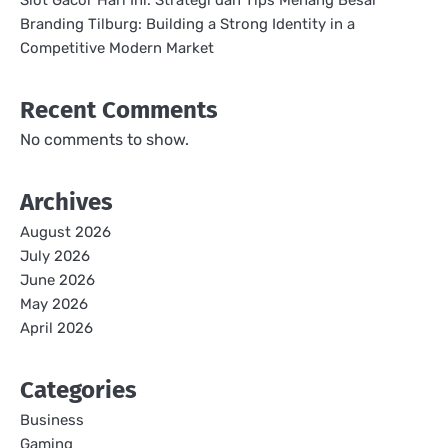
Branding Tilburg: Building a Strong Identity in a
Competitive Modern Market
Recent Comments
No comments to show.
Archives
August 2026
July 2026
June 2026
May 2026
April 2026
Categories
Business
Gaming