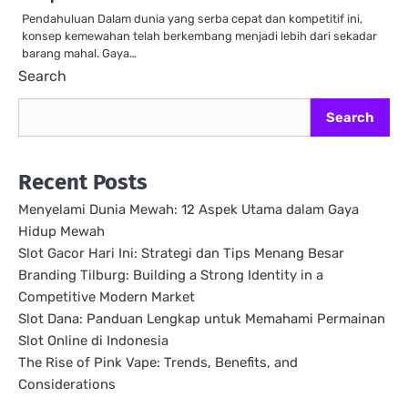
Pendahuluan Dalam dunia yang serba cepat dan kompetitif ini,
konsep kemewahan telah berkembang menjadi lebih dari sekadar
barang mahal. Gaya…
Search
Search
Recent Posts
Menyelami Dunia Mewah: 12 Aspek Utama dalam Gaya
Hidup Mewah
Slot Gacor Hari Ini: Strategi dan Tips Menang Besar
Branding Tilburg: Building a Strong Identity in a
Competitive Modern Market
Slot Dana: Panduan Lengkap untuk Memahami Permainan
Slot Online di Indonesia
The Rise of Pink Vape: Trends, Benefits, and
Considerations