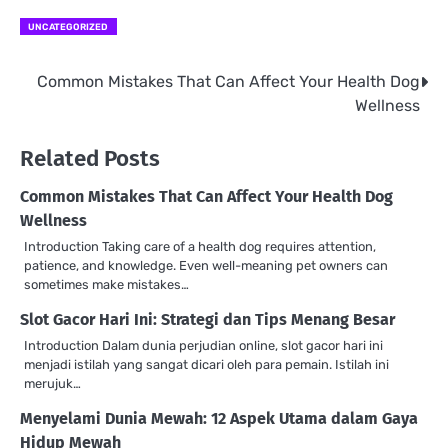
UNCATEGORIZED
Common Mistakes That Can Affect Your Health Dog
Post
Wellness
navigation
Related Posts
Common Mistakes That Can Affect Your Health Dog
Wellness
Introduction Taking care of a health dog requires attention,
patience, and knowledge. Even well-meaning pet owners can
sometimes make mistakes…
Slot Gacor Hari Ini: Strategi dan Tips Menang Besar
Introduction Dalam dunia perjudian online, slot gacor hari ini
menjadi istilah yang sangat dicari oleh para pemain. Istilah ini
merujuk…
Menyelami Dunia Mewah: 12 Aspek Utama dalam Gaya
Hidup Mewah