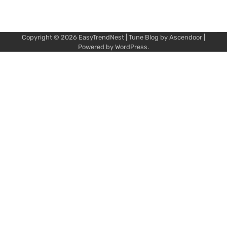
Copyright © 2026
EasyTrendNest
| Tune Blog by
Ascendoor
|
Powered by
WordPress
.